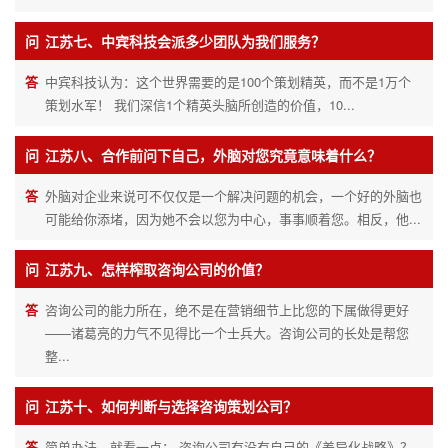
问
江苏七、中宾科技会派多少团队为我们服务？
答
中宾科技认为：这个世界需要的是100个策划精英，而不是1万个
策划水军！ 我们深信1个精英头脑所创造的价值，10...
问
江苏八、合作前问下自己，外脑对您究竟意味着什么？
答
外脑对企业来说可不仅仅是一个解决问题的机会，一个好的外脑也
可能给你添堵，因为她不会以您为中心，事事顺着您。相反，他...
问
江苏九、怎样榨取咨询公司的价值？
答
咨询公司的能力所在，绝不是在营销细节上比您的下属做得更好
——诸葛亮的力气不见得比一个士兵大。咨询公司的长处是帮您
整...
问
江苏十、如何判断与选择咨询策划公司？
答
简单办法，就看一点： 咨询公司有没有自己的《差异化战略》？