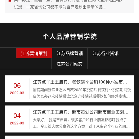
试想，一家咨询公司都不能为自己规划出清晰的品...
个人品牌营销学院
江苏营销策划
江苏品牌营销
江苏行业资讯
江苏公司动态
江苏点子王王启宾：餐饮淡季营销100种方案市场推广课程让顾客进店的100条方法
06
疫情期间餐饮业怎么自救2020年疫情后餐饮行业疫情期间饭
2022-03
店怎么办这次疫情餐饮怎么办疫情过后餐饮如何经营疫情后
餐饮业该如何...
江苏点子王王启宾：超市策划公司超市商业策划书【超市方案】建立一个超市的顾客群
04
大家好， 我是王启宾，很多客户和行业朋友都称呼我点子
2022-03
王。今天给大家分享的这个方案，对于从事这个行业的朋友
来说，如果你们用...