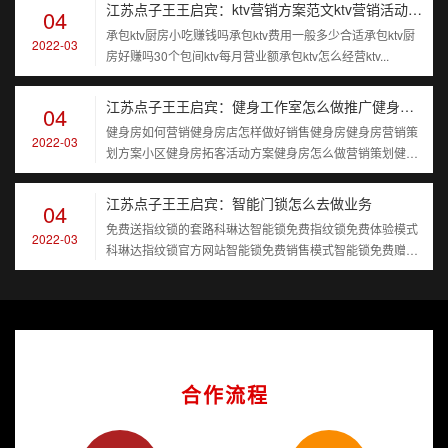
江苏点子王王启宾：ktv营销方案范文ktv营销活动策划方案ktv市场营销策划方案
04
承包ktv厨房小吃赚钱吗承包ktv费用一般多少合适承包ktv厨
2022-03
房好赚吗30个包间ktv每月营业额承包ktv怎么经营ktv...
江苏点子王王启宾：健身工作室怎么做推广健身吸引人的优惠活动健身活动主题名称
04
健身房如何营销健身房店怎样做好销售健身房健身房营销策
2022-03
划方案小区健身房拓客活动方案健身房怎么做营销策划健身
房营销文案
江苏点子王王启宾：智能门锁怎么去做业务
04
免费送指纹锁的套路科琳达智能锁免费指纹锁免费体验模式
2022-03
科琳达指纹锁官方网站智能锁免费销售模式智能锁免费赠送
商业模式
合作流程